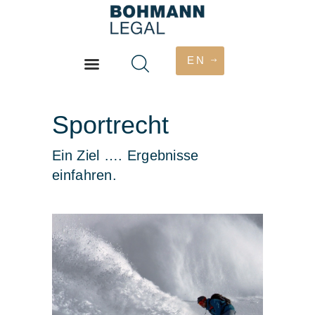
EN
HOME
Sportrecht
PHILOSOPHIE
ÜBER
Ein Ziel …. Ergebnisse
DIENSTLEISTUNGEN
einfahren.
HONORAR
KONTAKT