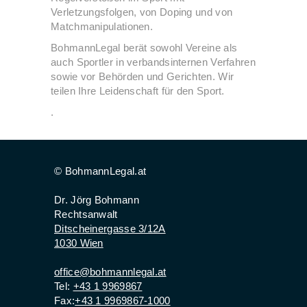
Verletzungsfolgen, von Doping und von
Matchmanipulationen.
BohmannLegal berät sowohl Vereine als
auch Sportler in verbandsinternen Verfahren
sowie vor Behörden und Gerichten. Wir
teilen Ihre Leidenschaft für den Sport.
.
© BohmannLegal.at
Dr. Jörg Bohmann
Rechtsanwalt
Ditscheinergasse 3/12A
1030 Wien
office@bohmannlegal.at
Tel:
+43 1 9969867
Fax:
+43 1 9969867-1000