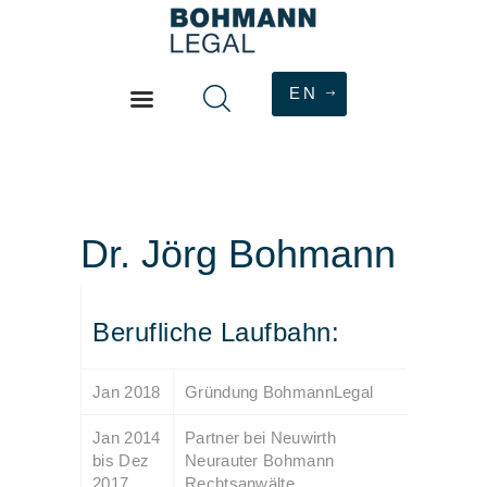
EN
HOME
PHILOSOPHIE
ÜBER
Dr. Jörg Bohmann
DIENSTLEISTUNGEN
HONORAR
Berufliche Laufbahn:
KONTAKT
Jan 2018
Gründung BohmannLegal
Jan 2014
Partner bei Neuwirth
bis Dez
Neurauter Bohmann
2017
Rechtsanwälte