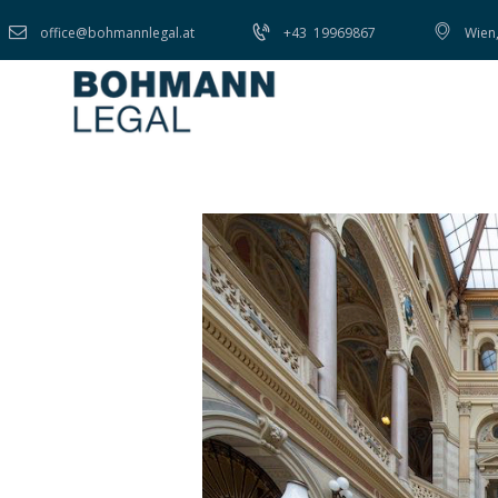
office@bohmannlegal.at
+43
19969867
Wien,