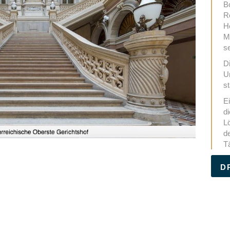
B
R
H
M
se
D
U
s
Ei
d
L
d
T
D