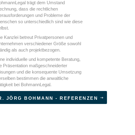
ohmannLegal trägt dem Umstand
echnung, dass die rechtlichen
erausforderungen und Probleme der
enschen so unterschiedlich sind wie diese
lbst.
ie Kanzlei betreut Privatpersonen und
nternehmen verschiedener Größe sowohl
tändig als auch projektbezogen.
ne individuelle und kompetente Beratung,
ie Präsentation maßgeschneiderter
ösungen und die konsequente Umsetzung
erselben bestimmen die anwaltliche
ätigkeit bei BohmannLegal.
R. JÖRG BOHMANN - REFERENZEN