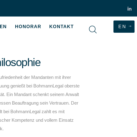
GEN
HONORAR
KONTAKT
EN
ilosophie
ufriedenheit der Mandanten mit ihrer
uung genießt bei BohmannLegal oberste
ität. Ein Mandant schenkt seinem Anwalt
essen Beauftragung sein Vertrauen. Der
t bei BohmannLegal zahlt es mit
tischer Kompetenz und vollem Einsatz
k.