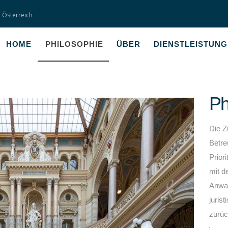
 Österreich
HOME
HOME
PHILOSOPHIE
ÜBER
DIENSTLEISTUN
PHILOSOPHIE
ÜBER
Ph
DIENSTLEISTUNGEN
Die Z
HONORAR
Betre
Prior
KONTAKT
mit d
Anwal
juris
zurüc