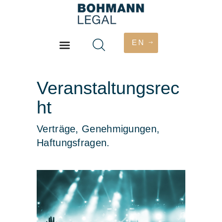
EN
HOME
Veranstaltungsrec
PHILOSOPHIE
ht
ÜBER
DIENSTLEISTUNGEN
Verträge, Genehmigungen,
HONORAR
Haftungsfragen.
KONTAKT