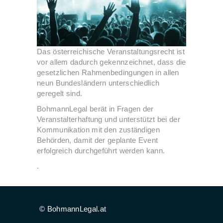
Das österreichische Veranstaltungsrecht ist
vor allem dadurch gekennzeichnet, dass die
gesetzlichen Rahmenbedingungen in allen
neun Bundesländern unterschiedlich
geregelt sind.
BohmannLegal berät in Fragen der
Veranstalterhaftung und unterstützt bei der
Kommunikation mit den zuständigen
Behörden, damit der geplante Event
erfolgreich durchgeführt werden kann.
.
© BohmannLegal.at